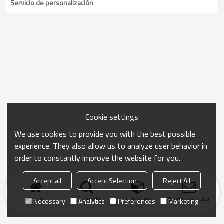
Servicio de personalización
Cookie settings
We use cookies to provide you with the best possible
experience. They also allow us to analyze user behavior in
order to constantly improve the website for you.
Accept all
Accept Selection
Reject All
Inicio
búsqueda
categoría
Enviar consulta
Necessary
Analytics
Preferences
Marketing