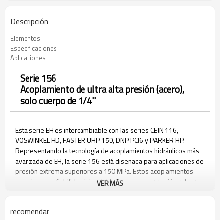
Descripción
Elementos
Especificaciones
Aplicaciones
Serie 156
Acoplamiento de ultra alta presión (acero),
solo cuerpo de 1/4''
Esta serie EH es intercambiable con las series CEJN 116,
VOSWINKEL HD, FASTER UHP 150, DNP PCJ6 y PARKER HP.
Representando la tecnología de acoplamientos hidráulicos más
avanzada de EH, la serie 156 está diseñada para aplicaciones de
presión extrema superiores a 150 MPa. Estos acoplamientos
combinan una fiabilidad inigualable con una construcción robusta,
VER MÁS
con sistemas de seguridad redundantes que incorporan
indicadores visuales y enclavamientos mecánicos. Diseñada para
recomendar
operaciones críticas, la serie 156 ofrece un rendimiento