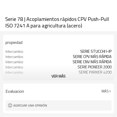
Serie 78 | Acoplamientos rápidos CPV Push-Pull
ISO 7241 A para agricultura (acero)
propiedad
SERIE STUCCHI I-IP
Intercambio
SERIE CPV MÁS RÁPIDA
Intercambio
SERIE CNV MÁS RÁPIDA
Intercambio
SERIE PIONEER 2000
Intercambio
SERIE PARKER 4200
Intercambio
VER MÁS
SERIE DIXON AG
Intercambio
SERIE HANSEN HA15000
Intercambio
SERIE SAFEWAY S40
Intercambio
Evaluacion
MÁS
SERIE DNP PPV1
Intercambio
SERIE HP DE VOSWINKEL
Intercambio
AGREGAR UNA OPINIÓN