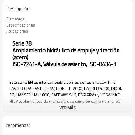
Descripción
Elementos
Especificaciones
Aplicaciones
Serie 78
Acoplamiento hidráulico de empuje y tracción
(acero)
ISO-7241-A, Válvula de asiento, ISO-8434-1
Esta serie EH es intercambiable con las series STUCCHI I-IP,
FASTER CPV, FASTER CNV, PIONEER 2000, PARKER 4200, DIXON
AG, HANSEN HA15000, SAFEWAY S40, DNP PPV1 y VOSWINKEL
HP. Acoplamientos de mamparo que cumplen con la norma ISO
7241-1 Serie A, diseñados para conexiones de mangueras
VER MÁS
flexibles. Cuentan con seguridad antidesconexión para evitar
daños en la manguera durante desconexiones accidentales.
recomendar
Amplia selección de adaptadores roscados disponibles para
opciones de instalación versátiles.