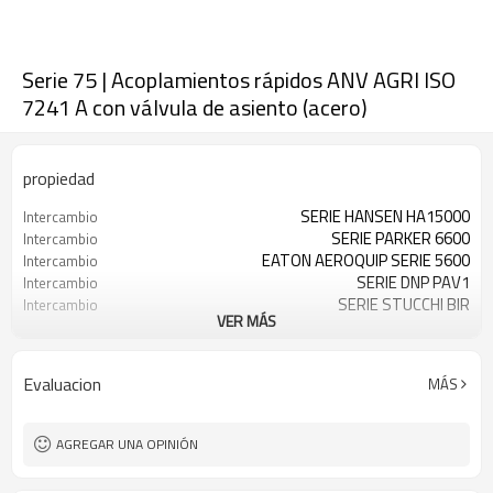
Serie 75 | Acoplamientos rápidos ANV AGRI ISO
7241 A con válvula de asiento (acero)
propiedad
SERIE HANSEN HA15000
Intercambio
SERIE PARKER 6600
Intercambio
EATON AEROQUIP SERIE 5600
Intercambio
SERIE DNP PAV1
Intercambio
SERIE STUCCHI BIR
Intercambio
VER MÁS
SERIE IRV DE STUCCHI
Intercambio
SERIE K DE DIXON
Intercambio
SERIE IA DE VOSWINKEL
Intercambio
Evaluacion
MÁS
SERIE SAFEWAY S56
Intercambio
SERIE ANV MÁS RÁPIDA
Intercambio
SERIE AGRI MÁS RÁPIDA
Intercambio
AGREGAR UNA OPINIÓN