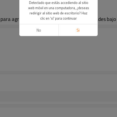
Detectado que estás accediendo al sitio
web móvil en una computadora, ¿deseas
redirigir al sitio web de escritorio? Haz
ara agricultura, conectable con ambas mitades bajo p
clic en 'sí' para continuar
No
Si