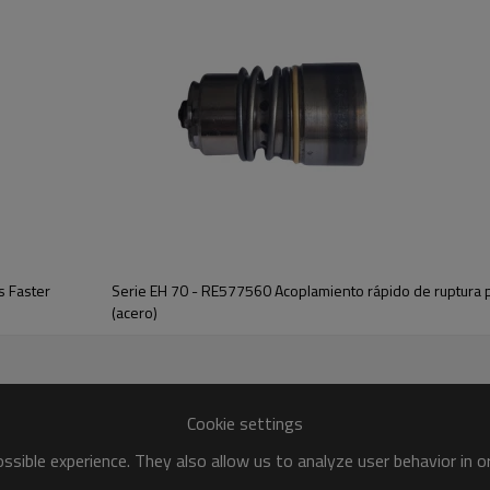
conexión disponibles a pedido
tro (mm)
Hs(mm)
Ls(mm)
T
38
27
107.2
1/2" BSPP
s Faster
Serie EH 70 - RE577560 Acoplamiento rápido de ruptura 
(acero)
38
27
107.2
1/2" NPT
38
32
107.2
3/4"-16UNF-2B
Cookie settings
sible experience. They also allow us to analyze user behavior in 
38
32
107.2
7/8"-14UNF-2B