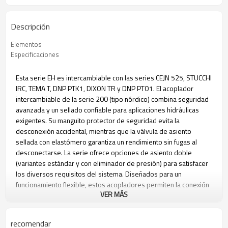
Descripción
Elementos
Especificaciones
Esta serie EH es intercambiable con las series CEJN 525, STUCCHI
IRC, TEMA T, DNP PTK1, DIXON TR y DNP PTO1. El acoplador
intercambiable de la serie 200 (tipo nórdico) combina seguridad
avanzada y un sellado confiable para aplicaciones hidráulicas
exigentes. Su manguito protector de seguridad evita la
desconexión accidental, mientras que la válvula de asiento
sellada con elastómero garantiza un rendimiento sin fugas al
desconectarse. La serie ofrece opciones de asiento doble
(variantes estándar y con eliminador de presión) para satisfacer
los diversos requisitos del sistema. Diseñados para un
funcionamiento flexible, estos acopladores permiten la conexión
VER MÁS
bajo presión residual (lado macho o hembra), siempre que la
contraparte esté libre de presión, lo que garantiza un
mantenimiento seguro y eficiente en entornos industriales. La
recomendar
versión 100 es estándar, la 200 es para conexión bajo presión.