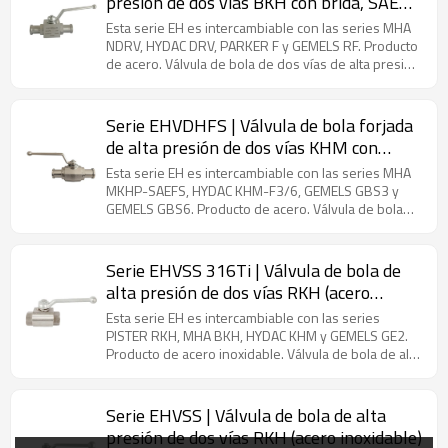
presión de dos vías BKH con brida, SAE
J518C, ISO-6162 (acero)
Esta serie EH es intercambiable con las series MHA
NDRV, HYDAC DRV, PARKER F y GEMELS RF. Producto
de acero. Válvula de bola de dos vías de alta presión
con brida (acero al carbono), conforme a la norma
SAE J518C (ISO-6162), utilizada en diversas
industrias, como la construcción, la maquinaria
Serie EHVDHFS | Válvula de bola forjada
agrícola, la ingeniería hidráulica, la ingeniería minera
de alta presión de dos vías KHM con
y la industria de la pintura.
brida, SAE J518C, ISO-6162 (acero)
Esta serie EH es intercambiable con las series MHA
MKHP-SAEFS, HYDAC KHM-F3/6, GEMELS GBS3 y
GEMELS GBS6. Producto de acero. Válvula de bola
forjada de alta presión de 2 vías con brida (acero),
conforme a la norma SAE J518C (ISO-6162), utilizada
en diversas industrias, como la construcción, la
Serie EHVSS 316Ti | Válvula de bola de
maquinaria agrícola, la ingeniería hidráulica, la
alta presión de dos vías RKH (acero
ingeniería minera y la industria de la pintura.
inoxidable)
Esta serie EH es intercambiable con las series
PISTER RKH, MHA BKH, HYDAC KHM y GEMELS GE2.
Producto de acero inoxidable. Válvula de bola de alta
presión de 2 vías (AISI 316Ti), utilizada en diversas
industrias, como la construcción, la maquinaria
agrícola, la ingeniería hidráulica, la ingeniería minera
Serie EHVSS | Válvula de bola de alta
y la industria de la pintura.
presión de dos vías RKH (acero inoxidable)