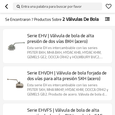
Entra una palabra para buscar por favor
2 Válvulas De Bola
Se Encontraron
7
Productos Sobre
Serie EHV | Válvula de bola de alta
presión de dos vías BKH (acero)
Esta serie EH es intercambiable con las series
PISTER BKH, MHA BKH, HYDAC KHB, HYDAC KHM,
GEMELS GE2, CIOCCA CRHI2 y HOLMBURY BVC2.
Producto de acero. Válvula de bola de dos vías de
alta presión (acero al carbono), utilizada en diversas
industrias, como la construcción, la maquinaria
Serie EHVDH | Válvula de bola forjada de
agrícola, la ingeniería hidráulica, la ingeniería minera
dos vías para alta presión SKH (acero)
y la industria de la pintura.
Esta serie EH es intercambiable con las series
PISTER SKH, MHA MKHP, HYDAC KHM, CIOCCA CRHI2 y
GEMELS GB2. Producto de acero. Válvula de bola de
alta presión de dos vías (acero), utilizada en
diversas industrias, como la construcción, la
maquinaria agrícola, la ingeniería hidráulica, la
Serie EHVFS | Válvula de bola de alta
ingeniería minera y la industria de la pintura.