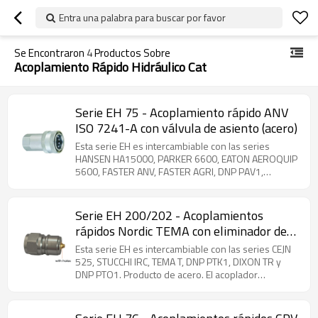
Entra una palabra para buscar por favor
Se Encontraron
4
Productos Sobre
Acoplamiento Rápido Hidráulico Cat
Serie EH 75 - Acoplamiento rápido ANV
ISO 7241-A con válvula de asiento (acero)
Esta serie EH es intercambiable con las series
HANSEN HA15000, PARKER 6600, EATON AEROQUIP
5600, FASTER ANV, FASTER AGRI, DNP PAV1,
STUCCHI BIR, STUCCHI IRV, DIXON K, VOSWINKEL IA y
SAFEWAY S56. Producto de acero. La serie 75 es un
acoplador rápido de tipo vástago compatible con la
Serie EH 200/202 - Acoplamientos
norma ISO 7241-1-A. Fabricada en acero al carbono
rápidos Nordic TEMA con eliminador de
con revestimiento de zinc, garantiza
presión (acero, latón)
intercambiabilidad global y está disponible en
Esta serie EH es intercambiable con las series CEJN
tamaños de ¼'' a 2''. Gracias a su versatilidad, la serie
525, STUCCHI IRC, TEMA T, DNP PTK1, DIXON TR y
75 se utiliza ampliamente en sistemas hidráulicos,
DNP PTO1. Producto de acero. El acoplador
especialmente en aplicaciones agrícolas e
intercambiable de la serie 200 (tipo nórdico)
industriales.
combina seguridad avanzada y sellado confiable
para aplicaciones hidráulicas exigentes. Su manguito