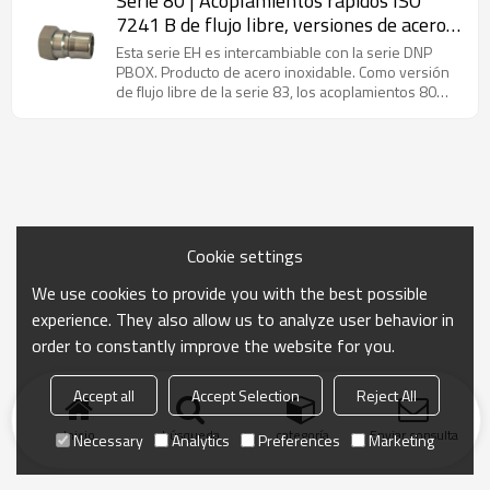
Serie 80 | Acoplamientos rápidos ISO
aplicaciones industriales con componentes de acero
7241 B de flujo libre, versiones de acero
inoxidable (AISI 316). Intercambio según la norma
inoxidable (acero inoxidable)
ISO 7241 parte B.
Esta serie EH es intercambiable con la serie DNP
PBOX. Producto de acero inoxidable. Como versión
de flujo libre de la serie 83, los acoplamientos 80
presentan un diseño de paso abierto sin válvulas
internas, lo que garantiza una mayor eficiencia de
flujo y una menor pérdida de presión.
Intercambiable según la norma ISO 7241 parte B.
Cookie settings
We use cookies to provide you with the best possible
experience. They also allow us to analyze user behavior in
order to constantly improve the website for you.
Accept all
Accept Selection
Reject All
Inicio
búsqueda
categoría
Enviar consulta
Necessary
Analytics
Preferences
Marketing