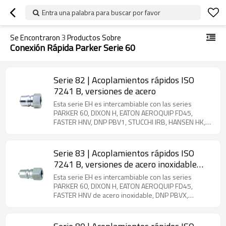
Entra una palabra para buscar por favor
Se Encontraron
3
Productos Sobre
Conexión Rápida Parker Serie 60
Serie 82 | Acoplamientos rápidos ISO
7241 B, versiones de acero
Esta serie EH es intercambiable con las series
PARKER 60, DIXON H, EATON AEROQUIP FD45,
FASTER HNV, DNP PBV1, STUCCHI IRB, HANSEN HK,
SAFEWAY S10, VOSWINKEL IB y GROMELLE 635-A.
Producto de acero. Acoplamientos estándar de
grado industrial que cumplen con la norma ISO
Serie 83 | Acoplamientos rápidos ISO
7241-1 Serie B. Gama completa de tamaños
7241 B, versiones de acero inoxidable
disponible de 1/8" a 2" con múltiples opciones de
(acero inoxidable)
rosca (BSP, NPT, SAE). Diseñado para un rendimiento
Esta serie EH es intercambiable con las series
confiable en entornos industriales exigentes.
PARKER 60, DIXON H, EATON AEROQUIP FD45,
FASTER HNV de acero inoxidable, DNP PBVX,
STUCCHI IRBX, HANSEN HK, SAFEWAY SS10,
VOSWINKEL IB-VA y GROMELLE 635-Z. Producto de
acero inoxidable. Acoplamientos estándar para