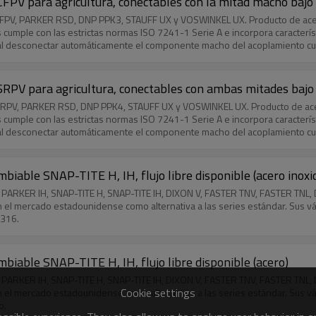
PV para agricultura, conectables con la mitad macho bajo p
3CFPV, PARKER RSD, DNP PPK3, STAUFF UX y VOSWINKEL UX. Producto de acero
s cumple con las estrictas normas ISO 7241-1 Serie A e incorpora caracter
al desconectar automáticamente el componente macho del acoplamiento cuan
nismo de seguridad garantiza la fiabilidad operativa en aplicaciones agríc
RPV para agricultura, conectables con ambas mitades bajo p
4SRPV, PARKER RSD, DNP PPK4, STAUFF UX y VOSWINKEL UX. Producto de acero
s cumple con las estrictas normas ISO 7241-1 Serie A e incorpora caracter
al desconectar automáticamente el componente macho del acoplamiento cuan
nismo de seguridad garantiza la fiabilidad operativa en aplicaciones agrí
cho como en el hembra, con una presión residual máxima de hasta 250 bar.
biable SNAP-TITE H, IH, flujo libre disponible (acero inoxi
H, PARKER IH, SNAP-TITE H, SNAP-TITE IH, DIXON V, FASTER TNV, FASTER TNL
l mercado estadounidense como alternativa a las series estándar. Sus válvul
S316.
biable SNAP-TITE H, IH, flujo libre disponible (acero)
H, PARKER IH, SNAP-TITE H, SNAP-TITE IH, DIXON V, FASTER TNV, FASTER TNL
Cookie settings
l mercado estadounidense como alternativa a las series estándar. Sus válvul
o.