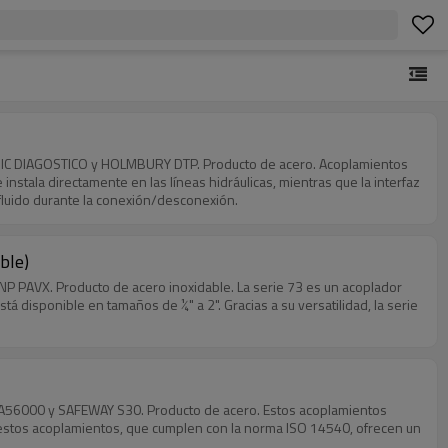
MIC DIAGOSTICO y HOLMBURY DTP. Producto de acero. Acoplamientos
tala directamente en las líneas hidráulicas, mientras que la interfaz
fluido durante la conexión/desconexión.
ble)
 PAVX. Producto de acero inoxidable. La serie 73 es un acoplador
tá disponible en tamaños de ¼" a 2". Gracias a su versatilidad, la serie
WA56000 y SAFEWAY S30. Producto de acero. Estos acoplamientos
, estos acoplamientos, que cumplen con la norma ISO 14540, ofrecen un