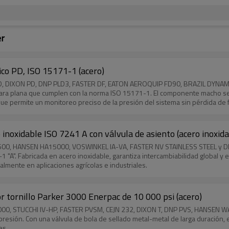
er
ico PD, ISO 15171-1 (acero)
R PD, DIXON PD, DNP PLD3, FASTER DF, EATON AEROQUIP FD90, BRAZIL DYNA
ara plana que cumplen con la norma ISO 15171-1. El componente macho se ins
que permite un monitoreo preciso de la presión del sistema sin pérdida de 
inoxidable ISO 7241 A con válvula de asiento (acero inoxida
 6600, HANSEN HA15000, VOSWINKEL IA-VA, FASTER NV STAINLESS STEEL y DNP
"A". Fabricada en acero inoxidable, garantiza intercambiabilidad global y es
almente en aplicaciones agrícolas e industriales.
r tornillo Parker 3000 Enerpac de 10 000 psi (acero)
 3000, STUCCHI IV-HP, FASTER PVSM, CEJN 232, DIXON T, DNP PVS, HANSEN 
 presión. Con una válvula de bola de sellado metal-metal de larga duración
es.