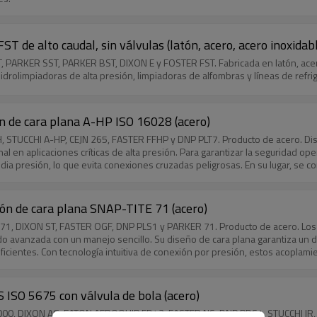
ST de alto caudal, sin válvulas (latón, acero, acero inoxidab
 PARKER SST, PARKER BST, DIXON E y FOSTER FST. Fabricada en latón, acero y
idrolimpiadoras de alta presión, limpiadoras de alfombras y líneas de refr
ón de cara plana A-HP ISO 16028 (acero)
FH, STUCCHI A-HP, CEJN 265, FASTER FFHP y DNP PLT7. Producto de acero. D
l en aplicaciones críticas de alta presión. Para garantizar la seguridad o
ia presión, lo que evita conexiones cruzadas peligrosas. En su lugar, se 
to giratorio en la mitad hembra se acopla automáticamente después de la 
ión de cara plana SNAP-TITE 71 (acero)
E 71, DIXON ST, FASTER OGF, DNP PLS1 y PARKER 71. Producto de acero. Los
ado avanzada con un manejo sencillo. Su diseño de cara plana garantiza un 
eficientes. Con tecnología intuitiva de conexión por presión, estos acoplami
nganche accidental. Los acoplamientos 136 son totalmente intercambiables 
 ISO 5675 con válvula de bola (acero)
 4000, DIXON AG, EATON AEROQUIP FD42, FASTER NS, DNP PDS1, STUCCHI IR, 