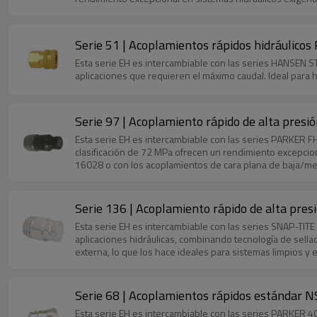
Serie 51 | Acoplamientos rápidos hidráulicos F
Esta serie EH es intercambiable con las series HANSEN ST,
aplicaciones que requieren el máximo caudal. Ideal para h
Serie 97 | Acoplamiento rápido de alta presi
Esta serie EH es intercambiable con las series PARKER 
clasificación de 72 MPa ofrecen un rendimiento excepciona
16028 o con los acoplamientos de cara plana de baja/med
presión disponibles en el mercado. Un innovador mangui
desacoplamientos accidentales bajo presión.
Serie 136 | Acoplamiento rápido de alta pres
Esta serie EH es intercambiable con las series SNAP-TIT
aplicaciones hidráulicas, combinando tecnología de sell
externa, lo que los hace ideales para sistemas limpios y 
bloqueo integrado asegura las conexiones y evita el dese
y una fácil integración en los sistemas existentes.
Serie 68 | Acoplamientos rápidos estándar NS
Esta serie EH es intercambiable con las series PARKER