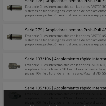
Serie 278 | Acopladores hembra Push-Pull 3CF
Esta serie EH es intercambiable con las series FASTER 
sistemas de tuberías rígidas, esta serie de acoplamiento
proporciona protección esencial contra daños al equipo 
previene eficazmente la rotura de la manguera. Este meca
inesperada. Caudal máximo: 200 L/min.
Serie 279 | Acopladores hembra Push-Pull 4S
Esta serie EH es intercambiable con las series FASTER 
sistemas de tuberías rígidas, esta serie de acoplamiento
proporciona protección esencial contra daños al equipo 
previene eficazmente la rotura de la manguera. Este meca
inesperadas. Conexión bajo presión tanto en el lado ma
Serie 103/104 | Acoplamiento rápido intercam
Esta serie EH es intercambiable con las series PARKER 
acoplamientos de la serie 103 se utilizan comúnmente en e
piezas 104 (flujo libre) de la misma serie. Material: AISI S
Serie 105/106 | Acoplamiento rápido intercam
Esta serie EH es intercambiable con las series PARKER 
acoplamientos de la serie 105 se utilizan comúnmente en e
piezas 106 (flujo libre) de la misma serie. Acero al carbon