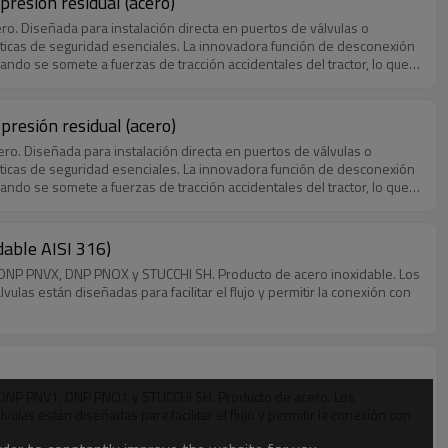
resión residual (acero)
. Diseñada para instalación directa en puertos de válvulas o
ísticas de seguridad esenciales. La innovadora función de desconexión
do se somete a fuerzas de tracción accidentales del tractor, lo que
olas e industriales exigentes donde puede producirse tensión
resión residual (acero)
. Diseñada para instalación directa en puertos de válvulas o
ísticas de seguridad esenciales. La innovadora función de desconexión
do se somete a fuerzas de tracción accidentales del tractor, lo que
colas e industriales exigentes donde pueden producirse tensiones
 Caudal máximo de 200 L/min.
dable AISI 316)
, DNP PNVX, DNP PNOX y STUCCHI SH. Producto de acero inoxidable. Los
as están diseñadas para facilitar el flujo y permitir la conexión con
, DNP PNV1, DNP PNO1 y STUCCHI SH. Producto de acero. Los
as están diseñadas para facilitar el flujo y permitir la conexión con