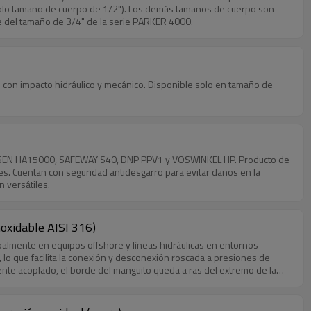
olo tamaño de cuerpo de 1/2"). Los demás tamaños de cuerpo son
e del tamaño de 3/4" de la serie PARKER 4000.
ón con impacto hidráulico y mecánico. Disponible solo en tamaño de
HANSEN HA15000, SAFEWAY S40, DNP PPV1 y VOSWINKEL HP. Producto de
. Cuentan con seguridad antidesgarro para evitar daños en la
 versátiles.
oxidable AISI 316)
ipalmente en equipos offshore y líneas hidráulicas en entornos
 lo que facilita la conexión y desconexión roscada a presiones de
nte acoplado, el borde del manguito queda a ras del extremo de la