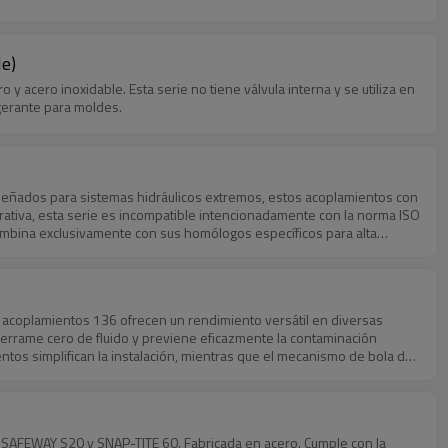
le)
 acero inoxidable. Esta serie no tiene válvula interna y se utiliza en
igerante para moldes.
iseñados para sistemas hidráulicos extremos, estos acoplamientos con
perativa, esta serie es incompatible intencionadamente con la norma ISO
combina exclusivamente con sus homólogos específicos para alta
conexión, proporcionando un bloqueo a prueba de fallos contra
 acoplamientos 136 ofrecen un rendimiento versátil en diversas
derrame cero de fluido y previene eficazmente la contaminación
entos simplifican la instalación, mientras que el mecanismo de bola de
con la serie Snap-tite 71, lo que garantiza una amplia compatibilidad
SAFEWAY S20 y SNAP-TITE 60. Fabricada en acero. Cumple con la