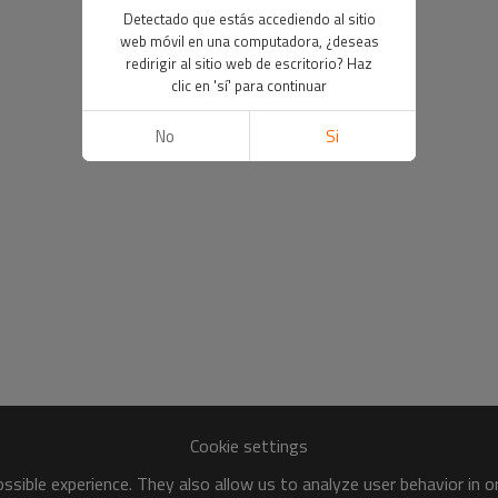
Detectado que estás accediendo al sitio
web móvil en una computadora, ¿deseas
redirigir al sitio web de escritorio? Haz
clic en 'sí' para continuar
No
Si
Cookie settings
sible experience. They also allow us to analyze user behavior in 