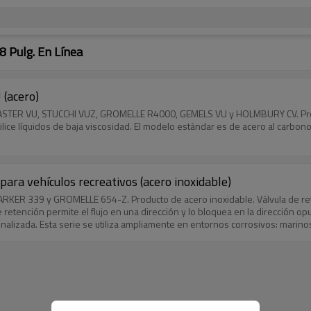
8 Pulg. En Línea
 (acero)
 FASTER VU, STUCCHI VUZ, GROMELLE R4000, GEMELS VU y HOLMBURY CV. Produc
ilice líquidos de baja viscosidad. El modelo estándar es de acero al carbon
para vehículos recreativos (acero inoxidable)
PARKER 339 y GROMELLE 654-Z. Producto de acero inoxidable. Válvula de ret
de retención permite el flujo en una dirección y lo bloquea en la dirección o
alizada. Esta serie se utiliza ampliamente en entornos corrosivos: marinos