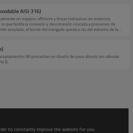
oxidable AISI 316)
ipalmente en equipos offshore y líneas hidráulicas en entornos
 lo que facilita la conexión y desconexión roscada a presiones de
nte acoplado, el borde del manguito queda a ras del extremo de la
e)
s acoplamientos 80 presentan un diseño de paso abierto sin válvulas
te B.
order to constantly improve the website for you.