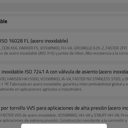
able
 ISO 16028 FL (acero inoxidable)
 FL, CEJN X66, PARKER FS, VOSWINKEL FH-VA, GROMELLE 629-Z, FASTER 2FFI 
de acero inoxidable (AISI 316) y juntas de Viton. Alta resistencia a la cor
inoxidable ISO 7241 A con válvula de asiento (acero inoxida
 6600, HANSEN HA15000, VOSWINKEL IA-VA, FASTER NV STAINLESS STEEL y DNP
"A". Fabricada en acero inoxidable, garantiza intercambiabilidad global y es
almente en aplicaciones agrícolas e industriales.
por tornillo VVS para aplicaciones de alta presión (acero in
X, FASTER VVS de acero inoxidable, VOSWINKEL HH-VA y STAUFF HH-VA. Prod
 aplicaciones de extrema presión. Construcción resistente a la corrosión y