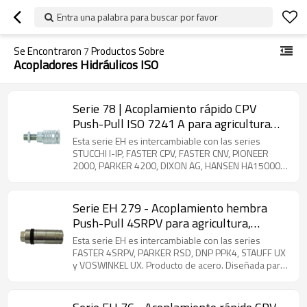
Entra una palabra para buscar por favor
Se Encontraron
7
Productos Sobre
Acopladores Hidráulicos ISO
Serie 78 | Acoplamiento rápido CPV
Push-Pull ISO 7241 A para agricultura
(acero)
Esta serie EH es intercambiable con las series
STUCCHI I-IP, FASTER CPV, FASTER CNV, PIONEER
2000, PARKER 4200, DIXON AG, HANSEN HA15000,
SAFEWAY S40, DNP PPV1 y VOSWINKEL HP. Producto
de acero. Acoplamientos de mamparo que cumplen
con la norma ISO 7241-1 Serie A, diseñados para
Serie EH 279 - Acoplamiento hembra
conexiones de mangueras flexibles. Cuentan con
Push-Pull 4SRPV para agricultura,
seguridad antidesgarro para evitar daños en la
conectable con ambas mitades bajo
manguera durante desconexiones accidentales.
Esta serie EH es intercambiable con las series
presión residual (acero)
Amplia selección de adaptadores roscados
FASTER 4SRPV, PARKER RSD, DNP PPK4, STAUFF UX
disponibles para opciones de instalación versátiles.
y VOSWINKEL UX. Producto de acero. Diseñada para
instalación directa en puertos de válvulas o sistemas
de tuberías rígidas, esta serie de acoplamientos
cumple con las estrictas normas ISO 7241-1 Serie A