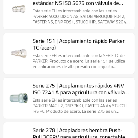
estándar NS ISO 5675 con válvula de
válvulas de acero y latón.
bola (acero)
Esta serie EH es intercambiable con las series
PARKER 4000, DIXON AG, EATON AEROQUIP FD42,
FASTER NS, DNP PDS1, STUCCHI IR, SAFEWAY S20 y
SNAP-TITE 60. Fabricada en acero. Cumple con la
norma ISO-5675. Acoplamientos para válvulas de
bola de uso general con desconexión rápida. Cumple
Serie 151 | Acoplamiento rápido Parker
con la norma ISO-7241-A (solo tamaño de cuerpo
TC (acero)
de 1/2"). Los demás tamaños de cuerpo son
intercambiables con las series PARKER 4000 y
Esta serie EH es intercambiable con la SERIE TC de
Faster NS. Tenga en cuenta que el tamaño de 3/4"
PARKER. Producto de acero. La serie 151 se utiliza
de la serie FASTER NS es diferente del tamaño de
en aplicaciones de alta presión con impacto
3/4" de la serie PARKER 4000.
hidráulico y mecánico. Disponible solo en tamaño de
3/8". Ampliamente utilizada en gatos hidráulicos,
equipos de mudanzas, equipos de construcción y
Serie 275 | Acoplamientos rápidos 4NV
mantenimiento ferroviario.
ISO 7241 A para agricultura con válvula
de alivio de presión (acero)
Esta serie EH es intercambiable con las series
PARKER MACH 2, DNP PKK1, FASTER 4NV y STUCCHI
IRS PC. Producto de acero. La serie 275 es un
acoplador rápido de tipo asiento compatible con la
norma ISO 7241-1 "A". Fabricado en acero al carbono
con revestimiento de zinc, garantiza su
Serie 278 | Acopladores hembra Push-
intercambiabilidad global y está disponible en
Pull 3CFPV para agricultura, conectables