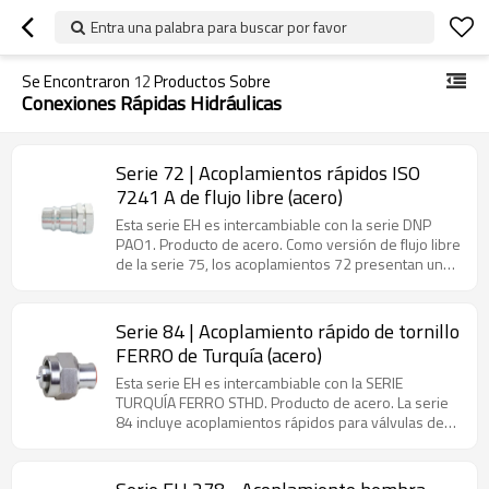
Entra una palabra para buscar por favor
Se Encontraron
12
Productos Sobre
Conexiones Rápidas Hidráulicas
Serie 72 | Acoplamientos rápidos ISO
7241 A de flujo libre (acero)
Esta serie EH es intercambiable con la serie DNP
PAO1. Producto de acero. Como versión de flujo libre
de la serie 75, los acoplamientos 72 presentan un
diseño de paso abierto sin válvulas internas, lo que
garantiza una mayor eficiencia de flujo y una menor
pérdida de presión.
Serie 84 | Acoplamiento rápido de tornillo
FERRO de Turquía (acero)
Esta serie EH es intercambiable con la SERIE
TURQUÍA FERRO STHD. Producto de acero. La serie
84 incluye acoplamientos rápidos para válvulas de
asiento, especializados para Turquía, Irán y países
de Oriente Medio.