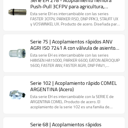
Serie EH 278 - Acoplamiento hembra
Push-Pull 3CFPV para agricultura,
conectable con mitad macho bajo presión
Esta serie EH es intercambiable con las series
residual (acero)
FASTER 3CFPV, PARKER RSD, DNP PPK3, STAUFF UX
y VOSWINKEL UX. Producto de acero. Diseñada para
instalación directa en puertos de válvulas o sistemas
de tuberías rígidas, esta serie de acoplamientos
cumple con las estrictas normas ISO 7241-1 Serie A
Serie 75 | Acoplamientos rápidos ANV
e incorpora características de seguridad esenciales.
AGRI ISO 7241 A con válvula de asiento
La innovadora función de desconexión proporciona
(acero)
protección esencial contra daños al equipo al
Esta serie EH es intercambiable con las series
desconectar automáticamente el componente
HANSEN HA15000, PARKER 6600, EATON AEROQUIP
macho del acoplamiento cuando se somete a
5600, FASTER ANV, FASTER AGRI, DNP PAV1,
fuerzas de tracción accidentales del tractor, lo que
STUCCHI BIR, STUCCHI IRV, DIXON K, VOSWINKEL IA y
previene eficazmente la rotura de la manguera. Este
SAFEWAY S56. Producto de acero. La serie 75 es un
mecanismo de seguridad garantiza la fiabilidad
acoplador rápido de tipo vástago compatible con la
Serie 102 | Acoplamiento rápido COMEL
operativa en aplicaciones agrícolas e industriales
norma ISO 7241-1-A. Fabricada en acero al carbono
ARGENTINA (Acero)
exigentes donde puede producirse tensión
con revestimiento de zinc, garantiza
inesperada. Caudal máximo: 200 L/min.
intercambiabilidad global y está disponible en
Esta serie EH es intercambiable con la SERIE E de
tamaños de ¼'' a 2''. Gracias a su versatilidad, la serie
ARGENTINA COMEL. Producto de acero. El
75 se utiliza ampliamente en sistemas hidráulicos,
acoplamiento de la serie 102 es una familia de
especialmente en aplicaciones agrícolas e
acoplamientos rápidos para sistemas hidráulicos y
industriales.
para agua a alta presión. Un anillo de bloqueo
manual proporciona mayor seguridad contra
Serie 68 | Acoplamientos rápidos
desconexiones involuntarias. Disponibles con