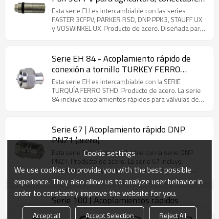
tamaños de ¼" a 2". Gracias a su versatilidad, la serie
con la mitad macho bajo presión residual
275 se utiliza ampliamente en sistemas hidráulicos,
Esta serie EH es intercambiable con las series
(acero)
especialmente en aplicaciones agrícolas e
FASTER 3CFPV, PARKER RSD, DNP PPK3, STAUFF UX
industriales. Permite la conexión bajo presión, tanto
y VOSWINKEL UX. Producto de acero. Diseñada para
en el lado macho como en el hembra. Presión
instalación directa en puertos de válvulas o sistemas
residual máxima de hasta 250 bar.
de tuberías rígidas, esta serie de acoplamientos
cumple con las estrictas normas ISO 7241-1 Serie A
Serie EH 84 - Acoplamiento rápido de
e incorpora características de seguridad esenciales.
conexión a tornillo TURKEY FERRO
La innovadora función de desconexión proporciona
(acero)
protección esencial contra daños al equipo al
Esta serie EH es intercambiable con la SERIE
desconectar automáticamente el componente
TURQUÍA FERRO STHD. Producto de acero. La serie
macho del acoplamiento cuando se somete a
84 incluye acoplamientos rápidos para válvulas de
fuerzas de tracción accidentales del tractor, lo que
asiento, especializados para Turquía, Irán y países
previene eficazmente la rotura de la manguera. Este
de Oriente Medio.
mecanismo de seguridad garantiza la fiabilidad
Serie 67 | Acoplamiento rápido DNP
operativa en aplicaciones agrícolas e industriales
PNZ1 (acero)
exigentes donde puede producirse tensión
inesperada. Caudal máximo: 200 L/min.
Cookie settings
Esta serie EH es intercambiable con la serie DNP
PNZ1. Producto de acero. La serie 67 incluye
We use cookies to provide you with the best possible
acoplamientos rápidos para válvulas de asiento,
especializados para Australia y Nueva Zelanda.
experience. They also allow us to analyze user behavior in
order to constantly improve the website for you.
Serie 100 | Acoplamientos rápidos
modelo Nordic TEMA (acero)
Accept all
Accept Selection
Reject All