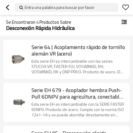
Entra una palabra para buscar por favor
Se Encontraron
4
Productos Sobre
Desconexión Rápida Hidráulica
Serie 64 | Acoplamiento rápido de tornillo
alemán VR (acero)
Esta serie EH es intercambiable con las series
STUCCHI VR, FASTER FLV, VOSWINKEL RH,
VOSWINKEL RK y DNP PRH3. Producto de acero. El
acoplador de tornillo alemán de la serie 64 cuenta
con una válvula de baja fuga para sellar y conexiones
roscadas, lo que permite un acoplamiento seguro
Serie EH 679 - Acoplador hembra Push-
incluso con presión residual. Su robusta
Pull 6DNPV para agricultura, conectable
construcción lo hace ideal para aplicaciones
con ambas mitades bajo presión residual.
exigentes, como la construcción móvil y la hidráulica
Esta serie EH es intercambiable con la SERIE FASTER
(Acero)
industrial.
6DNPV. Producto de acero. Cumple con la norma ISO
7241-1A y se puede atornillar directamente en
puertos de válvulas o tuberías rígidas. Cuenta con
una función de seguridad antidesgarro: ante una
fuerza excesiva, como la tracción accidental de un