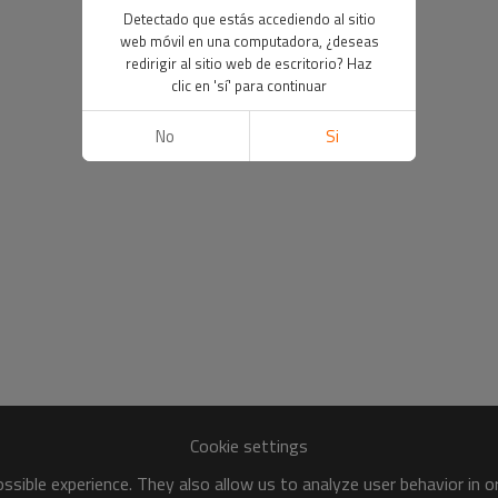
Detectado que estás accediendo al sitio
web móvil en una computadora, ¿deseas
redirigir al sitio web de escritorio? Haz
clic en 'sí' para continuar
No
Si
Cookie settings
sible experience. They also allow us to analyze user behavior in 