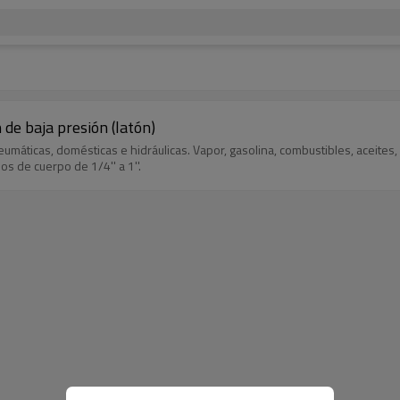
de baja presión (latón)
neumáticas, domésticas e hidráulicas. Vapor, gasolina, combustibles, aceite
s de cuerpo de 1/4'' a 1''.