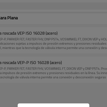
Cara Plana
na roscada VEP ISO 16028 (acero)
 VEP-P, PARKER FET, FASTER FHV, DNP PST4, VOSWINKEL FT, DIXON VEP y HOL
aplicaciones sujetas a impulsos de presión extremos y presiones residuale
ll, mientras que la tecnología de válvula interna permite una conexión y de
na roscada VEP-P ISO 16028 (acero)
VEP-P, PARKER FET, FASTER FHV, VOSWINKEL FT, DIXON VEP y DNP PST4. Produ
 a impulsos de presión extremos y presiones residuales en la línea. Su in
 tecnología de válvula interna permite una conexión y desconexión seguras in
arantiza la estabilidad física de los acopladores para un funcionamiento ó