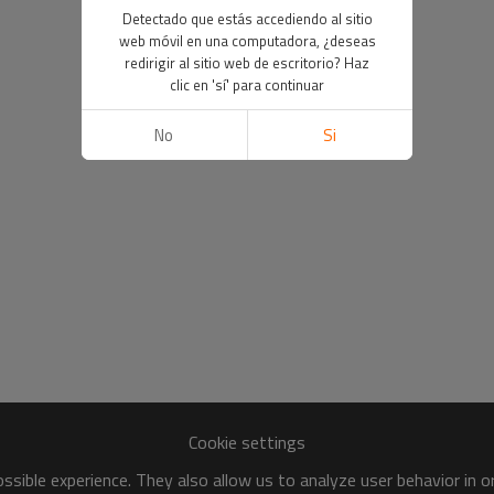
Detectado que estás accediendo al sitio
web móvil en una computadora, ¿deseas
redirigir al sitio web de escritorio? Haz
clic en 'sí' para continuar
No
Si
Cookie settings
sible experience. They also allow us to analyze user behavior in 