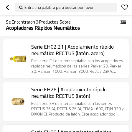
Entra una palabra para buscar por favor
Se Encontraron
3
Productos Sobre
Acopladores Rápidos Neumáticos
Serie EH02,21 | Acoplamiento rápido
neumático RECTUS (latón, acero)
Esta serie EH es intercambiable con los acopladores
rápidos neumáticos de las series Parker 20, Parker
30, Hansen 1000, Hansen 3000, Rectus 23KA,
Rectus 24, Rectus 1400, Rectus 1423, CEJN 310,
TEMA 1400, FOSTER 3/4/5/6, GROMELLE 600, JWL
521, JWL 531 y Eaton 43. Producto de latón/acero.
Serie EH26 | Acoplamiento rápido
Este acoplador tipo manguito admite intercambio
neumático RECTUS (latón)
industrial. Se utiliza ampliamente para conectar
líneas de aire y fluidos a baja presión. Su diseño
Esta serie EH es intercambiable con las series
compacto y económico utiliza un mecanismo de
RECTUS 26KA, RECTUS 25KA, TEMA 1600, CEJN 320 y
bloqueo de bolas que consiste en bolas de acero
DIXON CJ. Producto de latón. Este acoplador tipo
cautivas que se acoplan a la ranura de bloqueo de la
manguito admite intercambio industrial. Se utiliza
boquilla de acoplamiento. El manguito deslizante
ampliamente para conectar líneas de aire y fluidos a
accionado por resorte del acoplador debe retraerse
baja presión. Su diseño compacto y económico