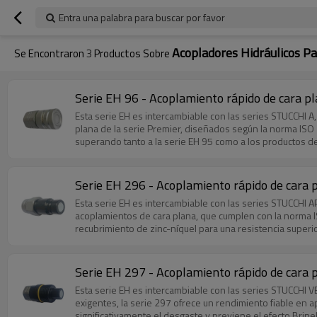
Entra una palabra para buscar por favor
Acopladores Hidráulicos P
Se Encontraron
3
Productos Sobre
Serie EH 96 - Acoplamiento rápido de cara p
Esta serie EH es intercambiable con las series STUCCHI
plana de la serie Premier, diseñados según la norma ISO
superando tanto a la serie EH 95 como a los productos de
antiderrames que elimina la pérdida de fluido durante el 
precisión garantiza un funcionamiento fiable a la vez que
Serie EH 296 - Acoplamiento rápido de cara 
Esta serie EH es intercambiable con las series STUCCHI
acoplamientos de cara plana, que cumplen con la norma I
recubrimiento de zinc-níquel para una resistencia superi
Serie EH 297 - Acoplamiento rápido de cara 
Esta serie EH es intercambiable con las series STUCCHI
exigentes, la serie 297 ofrece un rendimiento fiable en 
significativamente el desgaste y previene el efecto Brine