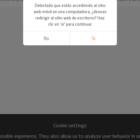
Detectado que estás accediendo al sitio
web móvil en una computadora, ¿deseas
redirigir al sitio web de escritorio? Haz
clic en 'sí' para continuar
No
Si
Cookie settings
sible experience. They also allow us to analyze user behavior in 