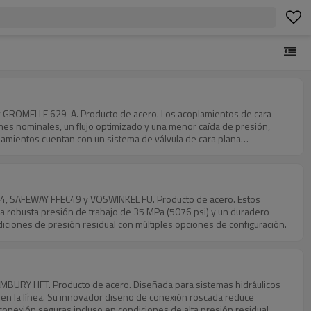
y GROMELLE 629-A. Producto de acero. Los acoplamientos de cara
nes nominales, un flujo optimizado y una menor caída de presión,
plamientos cuentan con un sistema de válvula de cara plana
 sistemas hidráulicos sensibles a la contaminación. Su ingeniería de
ecta.
LK4, SAFEWAY FFEC49 y VOSWINKEL FU. Producto de acero. Estos
a robusta presión de trabajo de 35 MPa (5076 psi) y un duradero
iciones de presión residual con múltiples opciones de configuración.
MBURY HFT. Producto de acero. Diseñada para sistemas hidráulicos
s en la línea. Su innovador diseño de conexión roscada reduce
sconexión seguras incluso en condiciones de alta presión residual.