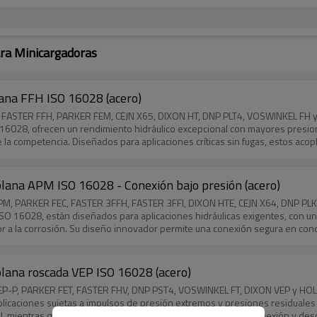
ara Minicargadoras
lana FFH ISO 16028 (acero)
 A, FASTER FFH, PARKER FEM, CEJN X65, DIXON HT, DNP PLT4, VOSWINKEL FH 
 16028, ofrecen un rendimiento hidráulico excepcional con mayores presio
 la competencia. Diseñados para aplicaciones críticas sin fugas, estos aco
acoplamiento/desacoplamiento, lo que los convierte en la opción ideal para
 mantiene la compatibilidad total con la norma ISO para una integración perf
plana APM ISO 16028 - Conexión bajo presión (acero)
 APM, PARKER FEC, FASTER 3FFH, FASTER 3FFI, DIXON HTE, CEJN X64, DNP P
SO 16028, están diseñados para aplicaciones hidráulicas exigentes, con un
or a la corrosión. Su diseño innovador permite una conexión segura en cond
plana roscada VEP ISO 16028 (acero)
 VEP-P, PARKER FET, FASTER FHV, DNP PST4, VOSWINKEL FT, DIXON VEP y HOL
aplicaciones sujetas a impulsos de presión extremos y presiones residuale
ll, mientras que la tecnología de válvula interna permite una conexión y de