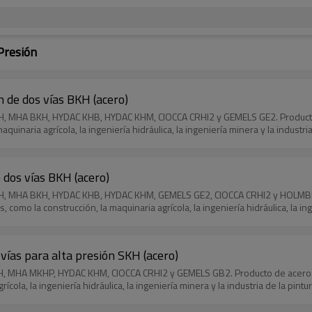
Presión
n de dos vías BKH (acero)
BKH, MHA BKH, HYDAC KHB, HYDAC KHM, CIOCCA CRHI2 y GEMELS GE2. Producto 
quinaria agrícola, la ingeniería hidráulica, la ingeniería minera y la industria
e dos vías BKH (acero)
BKH, MHA BKH, HYDAC KHB, HYDAC KHM, GEMELS GE2, CIOCCA CRHI2 y HOLMBUR
, como la construcción, la maquinaria agrícola, la ingeniería hidráulica, la ing
vías para alta presión SKH (acero)
KH, MHA MKHP, HYDAC KHM, CIOCCA CRHI2 y GEMELS GB2. Producto de acero. Vál
cola, la ingeniería hidráulica, la ingeniería minera y la industria de la pintur