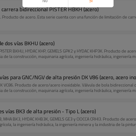
No
Si
e carrera bidireccional PISTER HBKH (acero)
 Producto de acero. Esta serie cuenta con una función de limitación de carre
de dos vías BKHU (acero)
 PISTER BKHU, HYDAC KHP, GEMELS GPK2 y HYDAC KHP3K. Producto de acero. Vá
 de la construcción, maquinaria agrícola, ingeniería hidráulica, ingeniería m
vías para GNC/NGV de alta presión DK V86 (acero, acero ino
K VC86. Producto de acero/acero inoxidable. Válvula de bola bidireccional de
 de la construcción, maquinaria agrícola, ingeniería hidráulica, ingeniería m
s vías BK3 de alta presión - Tipo L (acero)
3, MHA BK3, HYDAC KHB3K, GEMELS GE3 y CIOCCA CRHI3. Producto de acero. Válv
cola, la ingeniería hidráulica, la ingeniería minera y la industria de la pintur