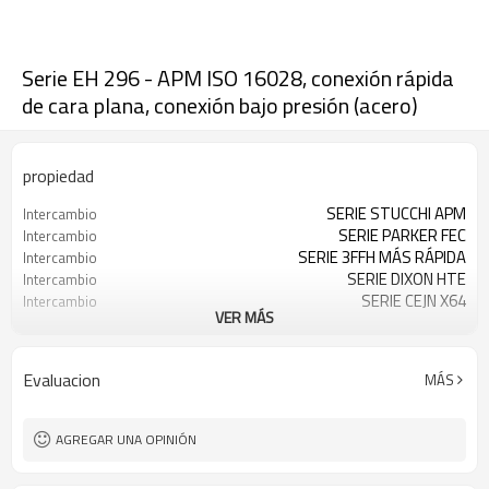
Serie EH 296 - APM ISO 16028, conexión rápida
de cara plana, conexión bajo presión (acero)
propiedad
SERIE STUCCHI APM
Intercambio
SERIE PARKER FEC
Intercambio
SERIE 3FFH MÁS RÁPIDA
Intercambio
SERIE DIXON HTE
Intercambio
SERIE CEJN X64
Intercambio
VER MÁS
SERIE DNP PLK4
Intercambio
SERIE SAFEWAY FFEC49
Intercambio
SERIE VOSWINKEL FU
Intercambio
Evaluacion
MÁS
SERIE 3FFI MÁS RÁPIDA
Intercambio
AGREGAR UNA OPINIÓN