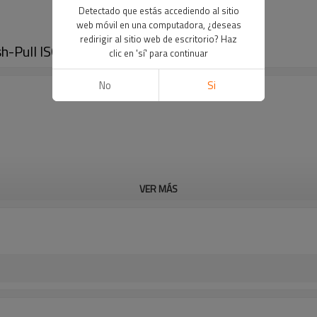
Detectado que estás accediendo al sitio
web móvil en una computadora, ¿deseas
redirigir al sitio web de escritorio? Haz
-Pull ISO 7241-A para agricultura (acero)
clic en 'sí' para continuar
No
Si
VER MÁS