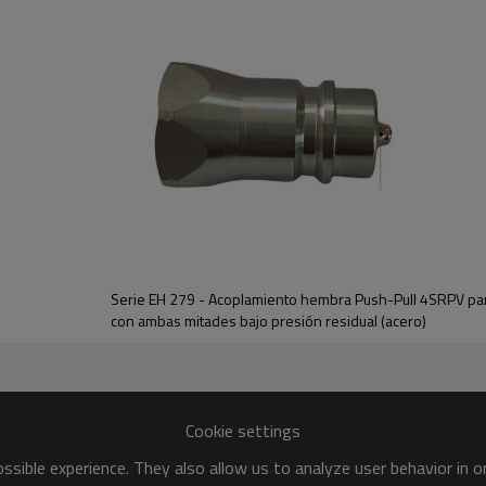
remos de conexión disponibles a pedido
(mm)
B(mm)
Hs(mm)
T
Serie EH 279 - Acoplamiento hembra Push-Pull 4SRPV para
10
8
S27
M14X1.5
con ambas mitades bajo presión residual (acero)
11
10
S27
M16X1.5
Cookie settings
11
12
S27
M18X1.5
sible experience. They also allow us to analyze user behavior in 