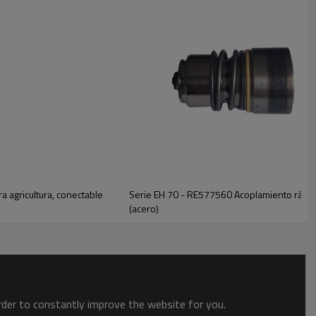
 agricultura, conectable
Serie EH 70 - RE577560 Acoplamiento rápi
(acero)
order to constantly improve the website for you.