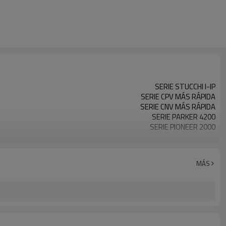
SERIE STUCCHI I-IP
SERIE CPV MÁS RÁPIDA
SERIE CNV MÁS RÁPIDA
SERIE PARKER 4200
SERIE PIONEER 2000
SERIE DNP PPV1
SERIE DIXON AG
SERIE HP DE VOSWINKEL
MÁS
SERIE SAFEWAY S40
SERIE FOTOVOLTAICA MÁS RÁPIDA
SERIE NV MÁS RÁPIDA