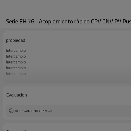
Serie EH 76 - Acoplamiento rápido CPV CNV PV Push
propiedad
Intercambio
Intercambio
Intercambio
Intercambio
Intercambio
Intercambio
Intercambio
Intercambio
Evaluacion
Intercambio
Intercambio
Intercambio
AGREGAR UNA OPINIÓN