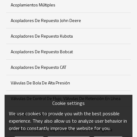
Acoplamientos Múltiples
Acopladores De Repuesto John Deere
Acopladores De Repuesto Kubota
Acopladores De Repuesto Bobcat
Acopladores De Repuesto CAT
Válvulas De Bola De Alta Presión
Válvulas De Control De Flujo, Válvulas De Retención En Línea
Cookie settings
We use cookies to provide you with the best possible
Acopladores Especiales
experience. They also allow us to analyze user behavior in
order to constantly improve the website for you.
Válvulas De Latón De Baja Presión Y Colas De Manguera